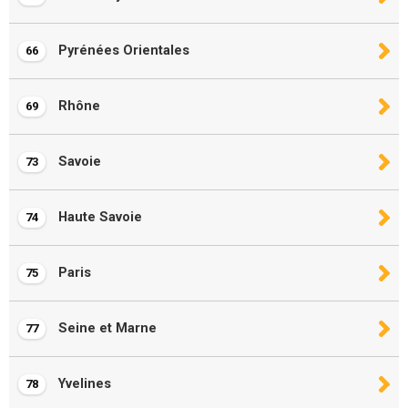
Pyrénées Orientales
66
Rhône
69
Savoie
73
Haute Savoie
74
Paris
75
Seine et Marne
77
Yvelines
78