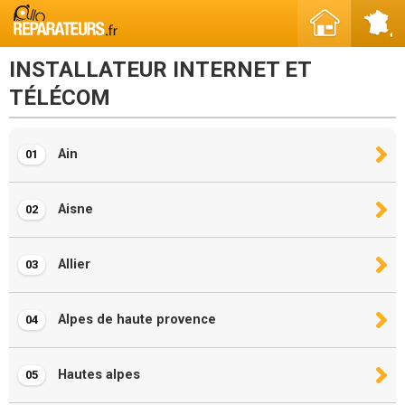
INSTALLATEUR INTERNET ET
TÉLÉCOM
Ain
01
Aisne
02
Allier
03
Alpes de haute provence
04
Hautes alpes
05