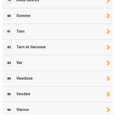
Deux Sèvres
79
Somme
80
Tarn
81
Tarn et Garonne
82
Var
83
Vaucluse
84
Vendée
85
Vienne
86